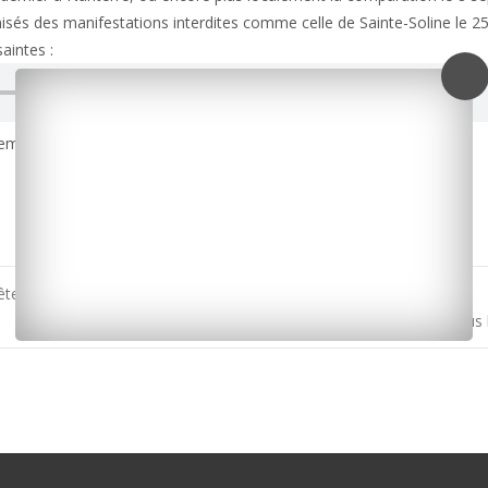
nisés des manifestations interdites comme celle de Sainte-Soline le 2
aintes :
semblement est prévu à 10h30 devant le palais de justice de Saintes.
te pour travail dissimulé et blanchiment
Charente-Maritime : le « pack sécurité » présenté aux élus