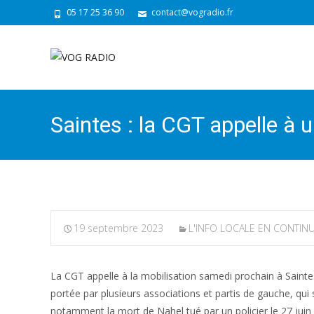
05 17 25 36 90
contact@vogradio.fr
Saintes : la CGT appelle à 
19 septembre 2023
L'INFO LOCALE EN CONTIN
La CGT appelle à la mobilisation samedi prochain à Saintes 
portée par plusieurs associations et partis de gauche, qui
notamment la mort de Nahel tué par un policier le 27 juin