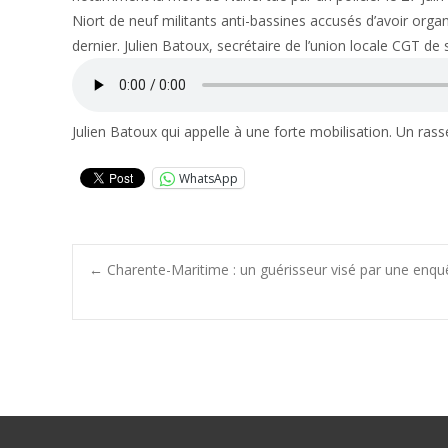
Niort de neuf militants anti-bassines accusés d’avoir orga
dernier. Julien Batoux, secrétaire de l’union locale CGT de s
Julien Batoux qui appelle à une forte mobilisation. Un ras
WhatsApp
Post
←
Charente-Maritime : un guérisseur visé par une enquê
navigation