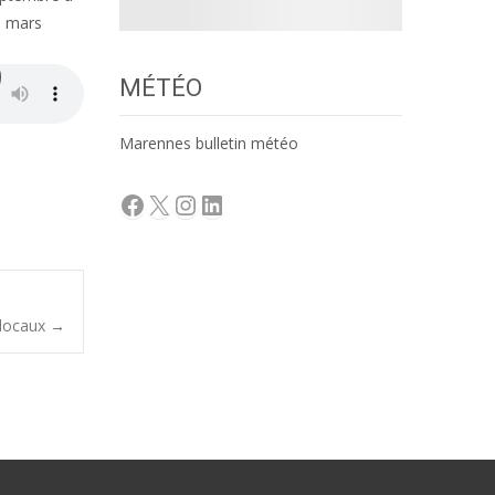
5 mars
MÉTÉO
Marennes bulletin météo
Facebook
X
Instagram
LinkedIn
 locaux
→