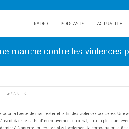
Skip
to
RADIO
PODCASTS
ACTUALITÉ
content
une marche contre les violences p
U
SAINTES
pour la liberté de manifester et la fin des violences policières. Une a
 s’inscrit dans le cadre d’un mouvement national, suite à plusieurs év
 dernier à Nanterre, ou encore plus localement la comparution le 8 