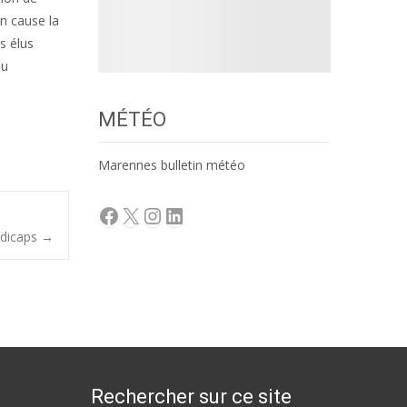
en cause la
s élus
du
MÉTÉO
Marennes bulletin météo
Facebook
X
Instagram
LinkedIn
ndicaps
→
Rechercher sur ce site