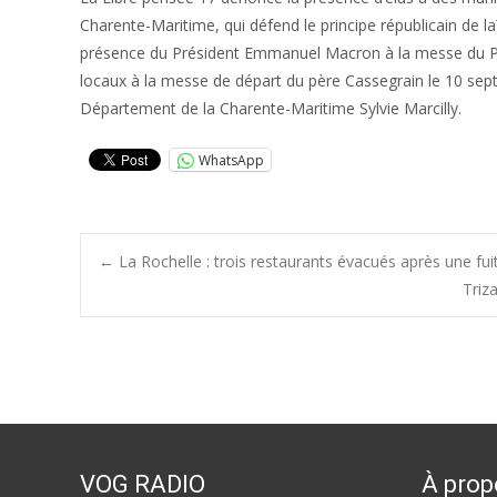
Charente-Maritime, qui défend le principe républicain de laïc
présence du Président Emmanuel Macron à la messe du Pape
locaux à la messe de départ du père Cassegrain le 10 sep
Département de la Charente-Maritime Sylvie Marcilly.
WhatsApp
Post
←
La Rochelle : trois restaurants évacués après une fui
Triz
navigation
VOG RADIO
À prop