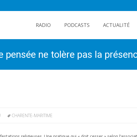
Skip
to
RADIO
PODCASTS
ACTUALITÉ
content
e pensée ne tolère pas la présenc
U
CHARENTE-MARITIME
stations religieuses. Une pratique qui « doit cesser » selon l’associa