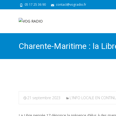
05 17 25 36 90
contact@vogradio.fr
Charente-Maritime : la Libr
manifestations religieuses
21 septembre 2023
L'INFO LOCALE EN CONTIN
La Libre pensée 17 dénonce la présence d’élus à des manife