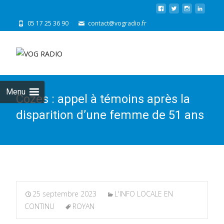
05 17 25 36 90
contact@vogradio.fr
Skip
to
cont
Menu
Cozes : appel à témoins après la
disparition d’une femme de 51 ans
25 septembre 2023
L'INFO LOCALE EN
CONTINU
ROYAN