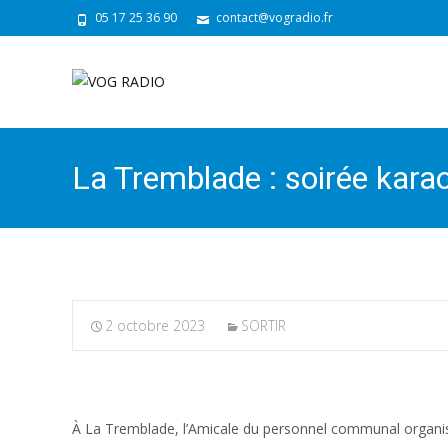
05 17 25 36 90
contact@vogradio.fr
La Tremblade : soirée kara
2 octobre 2023
SORTIR
À La Tremblade, l’Amicale du personnel communal organis