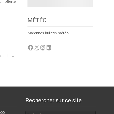
on offerte.
MÉTÉO
Marennes bulletin météo
Facebook
X
Instagram
LinkedIn
ncendie
→
Rechercher sur ce site
Rechercher
ASS