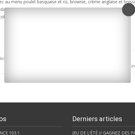
vec au menu poulet basquaise et riz, brownie, crème anglaise et boiss
apté, mais pas obligatoire. Soirée dansante et buvette sur place.
tobre) au 05 46 36 99 00 ou 07 81 43 24 69.
les 7 et 8 octobre
Saint-Martin-de-Ré : une maison de 80m² touchée par un i
os
Derniers articles
NCE 103.1
JEU DE L’ÉTÉ // GAGNEZ DES P