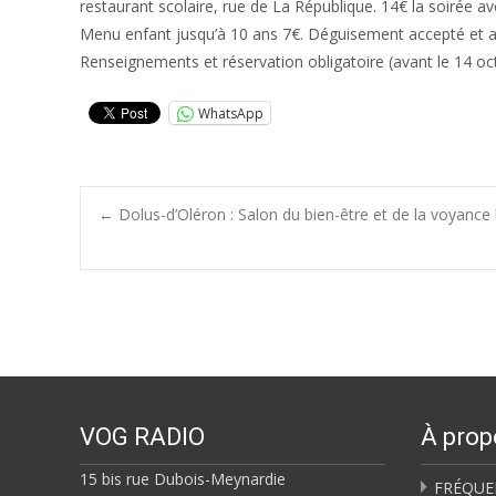
restaurant scolaire, rue de La République. 14€ la soirée a
Menu enfant jusqu’à 10 ans 7€. Déguisement accepté et ad
Renseignements et réservation obligatoire (avant le 14 oc
WhatsApp
Post
←
Dolus-d’Oléron : Salon du bien-être et de la voyance 
navigation
VOG RADIO
À prop
15 bis rue Dubois-Meynardie
FRÉQUE