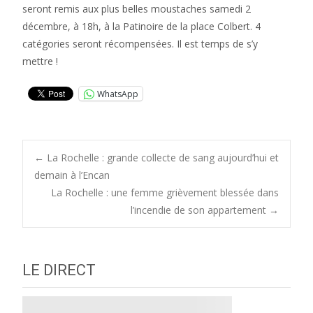
seront remis aux plus belles moustaches samedi 2
décembre, à 18h, à la Patinoire de la place Colbert. 4
catégories seront récompensées. Il est temps de s’y
mettre !
WhatsApp
Post
←
La Rochelle : grande collecte de sang aujourd’hui et
demain à l’Encan
La Rochelle : une femme grièvement blessée dans
navigation
l’incendie de son appartement
→
LE DIRECT