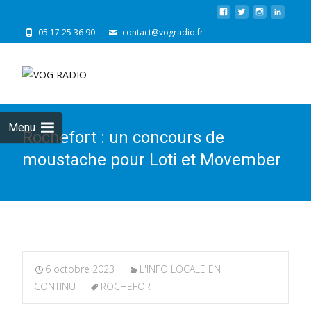
05 17 25 36 90
contact@vogradio.fr
Skip
to
cont
Menu
Rochefort : un concours de
moustache pour Loti et Movember
6 octobre 2023
L'INFO LOCALE EN
CONTINU
ROCHEFORT