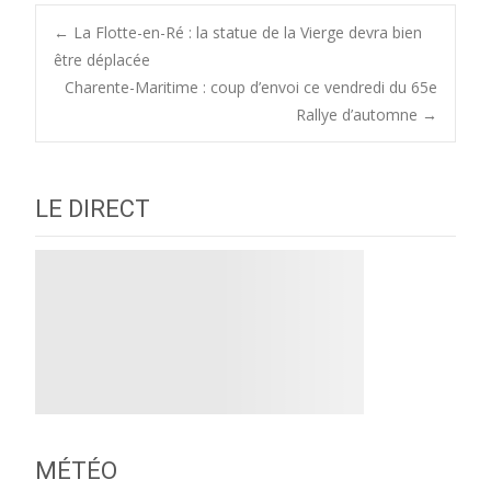
Post
←
La Flotte-en-Ré : la statue de la Vierge devra bien
être déplacée
Charente-Maritime : coup d’envoi ce vendredi du 65e
navigation
Rallye d’automne
→
LE DIRECT
MÉTÉO