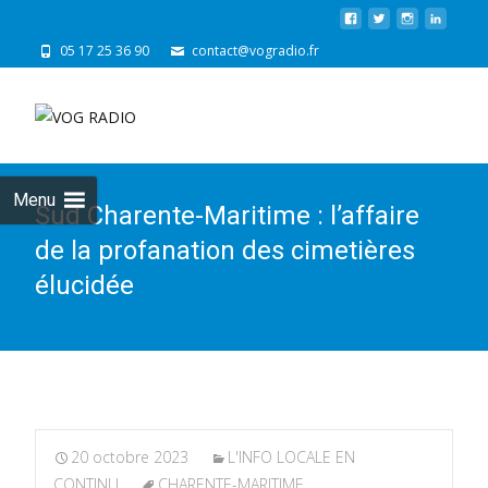
05 17 25 36 90
contact@vogradio.fr
Skip
to
cont
Menu
Sud Charente-Maritime : l’affaire
de la profanation des cimetières
élucidée
20 octobre 2023
L'INFO LOCALE EN
CONTINU
CHARENTE-MARITIME