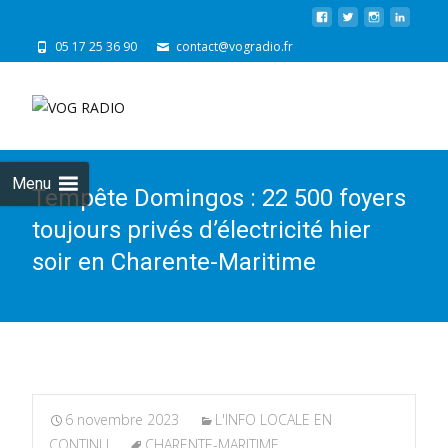
05 17 25 36 90
contact@vogradio.fr
Skip
to
cont
Menu
Tempête Domingos : 22 500 foyers
toujours privés d’électricité hier
soir en Charente-Maritime
6 novembre 2023
L'INFO LOCALE EN
CONTINU
CHARENTE-MARITIME