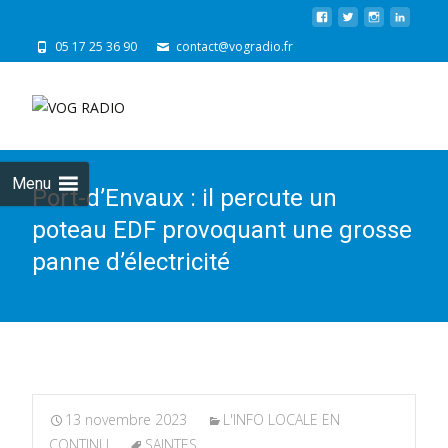
05 17 25 36 90
contact@vogradio.fr
Skip
to
cont
Menu
Port-d’Envaux : il percute un
poteau EDF provoquant une grosse
panne d’électricité
13 novembre 2023
L'INFO LOCALE EN
CONTINU
SAINTES