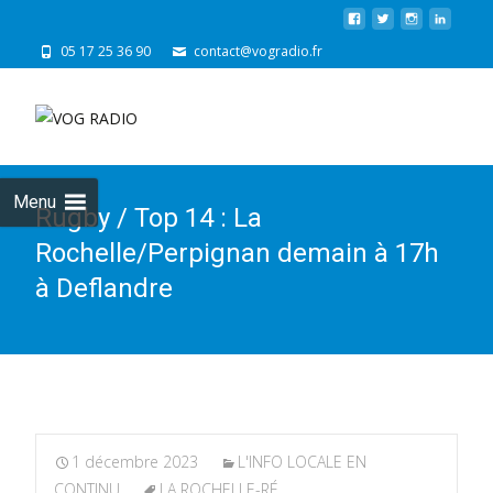
05 17 25 36 90
contact@vogradio.fr
Skip
to
cont
Menu
Rugby / Top 14 : La
Rochelle/Perpignan demain à 17h
à Deflandre
1 décembre 2023
L'INFO LOCALE EN
CONTINU
LA ROCHELLE-RÉ