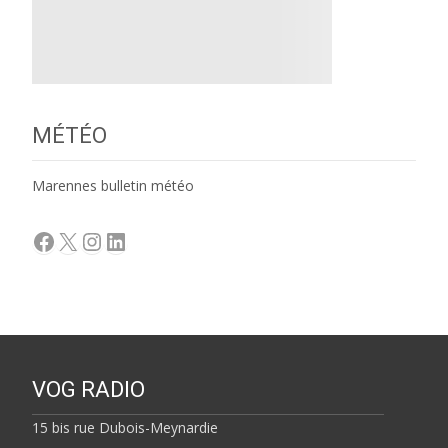
MÉTÉO
Marennes bulletin météo
Facebook
X
Instagram
LinkedIn
VOG RADIO
15 bis rue Dubois-Meynardie