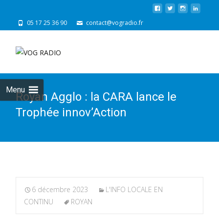
05 17 25 36 90
contact@vogradio.fr
Skip
to
cont
Menu
Royan Agglo : la CARA lance le
Trophée innov’Action
6 décembre 2023
L'INFO LOCALE EN
CONTINU
ROYAN