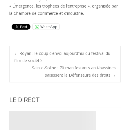
« Émergence, les trophées de l’entreprise », organisée par
la Chambre de commerce et d’industrie.
WhatsApp
Post
←
Royan : le coup d’envoi aujourd’hui du festival du
film de société
Sainte-Soline : 70 manifestants anti-bassines
navigation
saisissent la Défenseure des droits
→
LE DIRECT