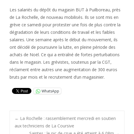
Les salariés du dépôt du magasin BUT à Puilboreau, près
de La Rochelle, de nouveau mobilisés. Ils se sont mis en
grève ce samedi pour protester une fois de plus contre la
dégradation de leurs conditions de travail et les faibles
salaires. Une semaine après le début du mouvement, ils
ont décidé de poursuivre la lutte, en pleine période des
achats de Noël. Ce qui a entraîné de fortes perturbations
dans le magasin. Les grévistes, soutenus par la CGT,
réclament entre autres une augmentation de 300 euros
bruts par mois et le recrutement d’un magasinier.
WhatsApp
Post
←
La Rochelle : rassemblement mercredi en soutien
aux techniciens de La Coursive
Saintes : le pic de crue a été atteint à 6,08m
→