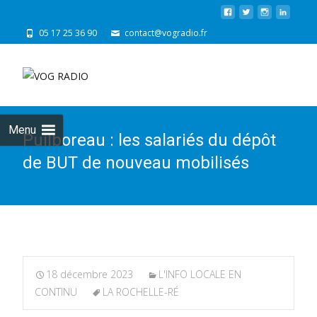
05 17 25 36 90
contact@vogradio.fr
Skip
to
cont
Menu
Puilboreau : les salariés du dépôt
de BUT de nouveau mobilisés
18 décembre 2023
L'INFO LOCALE EN
CONTINU
LA ROCHELLE-RÉ