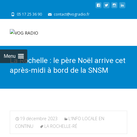
05 17 25 36 90
contact@vogradio.fr
Skip
to
cont
Menu
La Rochelle : le père Noël arrive cet
après-midi à bord de la SNSM
19 décembre 2023
L'INFO LOCALE EN
CONTINU
LA ROCHELLE-RÉ