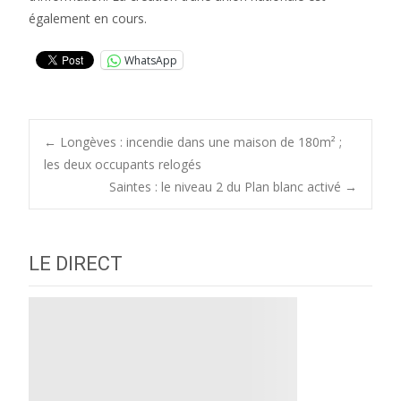
également en cours.
WhatsApp
Post
←
Longèves : incendie dans une maison de 180m² ;
les deux occupants relogés
Saintes : le niveau 2 du Plan blanc activé
→
navigation
LE DIRECT