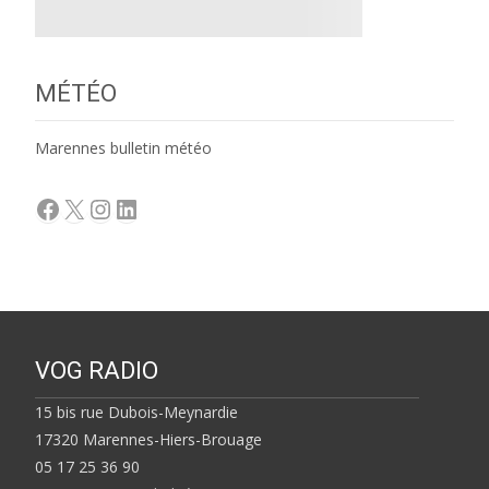
MÉTÉO
Marennes bulletin météo
Facebook
X
Instagram
LinkedIn
VOG RADIO
15 bis rue Dubois-Meynardie
17320 Marennes-Hiers-Brouage
05 17 25 36 90