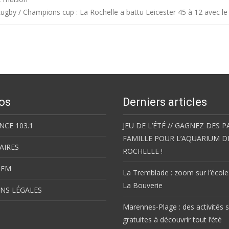
ugby / Champions cup : La Rochelle a battu Leicester 45 à 12 avec l
os
Derniers articles
NCE 103.1
JEU DE L’ÉTÉ // GAGNEZ DES P
FAMILLE POUR L’AQUARIUM D
AIRES
ROCHELLE !
 FM
La Tremblade : zoom sur l’école
La Bouverie
NS LÉGALES
Marennes-Plage : des activités s
gratuites à découvrir tout l’été