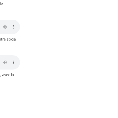
le
tre social
, avec la