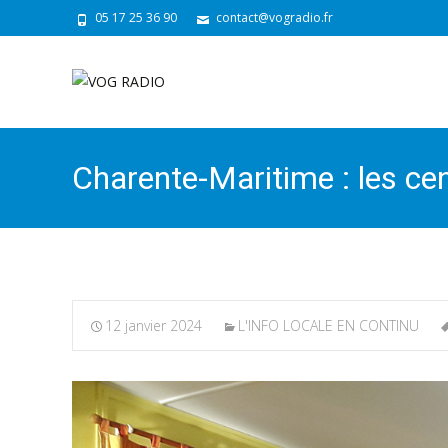
05 17 25 36 90
contact@vogradio.fr
Charente-Maritime : les cen
12 janvier 2024
L'INFO LOCALE EN CONTINU