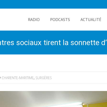
Skip
to
RADIO
PODCASTS
ACTUALITÉ
content
tres sociaux tirent la sonnette d
CHARENTE-MARITIME
,
SURGÈRES