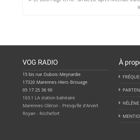
Post
R
navigation
VOG RADIO
À prop
15 bis rue Dubois-Meynardie
FRÉQUE
17320 Marennes-Hiers-Brouage
05 17 25 36 90
PARTEN
103.1 LA station balnéaire
HÉLÈNE
Marennes-Oléron - Presqu'île d'Arvert
Royan - Rochefort
MENTIO