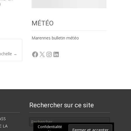
MÉTÉO
Marennes bulletin météo
Facebook
X
Instagram
LinkedIn
ochelle
→
Rechercher sur ce site
Rechercher
ASS
E LA
Confidentialité