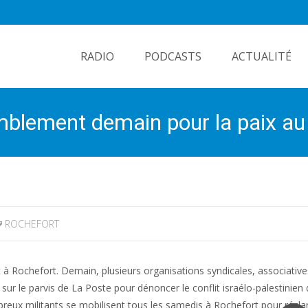
Skip
to
RADIO
PODCASTS
ACTUALITÉ
content
mblement demain pour la paix au
ROCHEFORT
 Rochefort. Demain, plusieurs organisations syndicales, associative
 sur le parvis de La Poste pour dénoncer le conflit israélo-palestinien 
reux militants se mobilisent tous les samedis à Rochefort pour récl