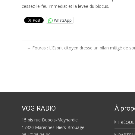
cessez-le-feu immédiat et la levée du blocus.
WhatsApp
Post
←
Fouras : L’Esprit citoyen dresse un bilan mitigé de so
navigation
VOG RADIO
À prop
15 bis rue Dubois-Meynardie
FRÉQUE
17320 Marennes-Hiers-Brouage
05 17 25 36 90
PARTEN