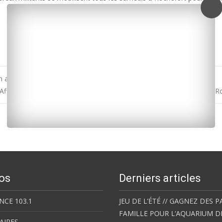
n action
Affaire Depardieu : une cinquantaine de personnes mobilisées à La R
os
Derniers articles
NCE 103.1
JEU DE L’ÉTÉ // GAGNEZ DES P
FAMILLE POUR L’AQUARIUM D
AIRES