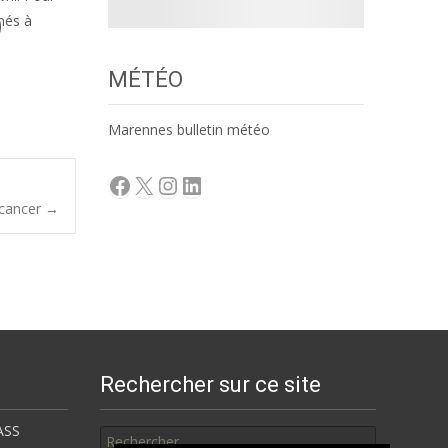
nés à
MÉTÉO
Marennes bulletin météo
Facebook
X
Instagram
LinkedIn
 cancer
→
Rechercher sur ce site
Rechercher
ASS