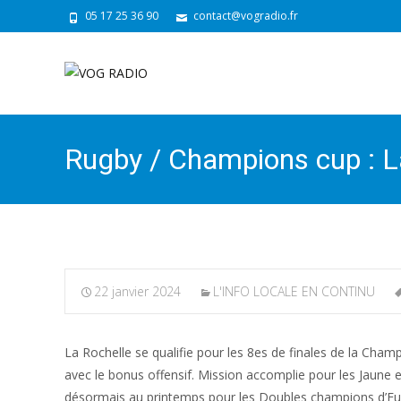
05 17 25 36 90
contact@vogradio.fr
Rugby / Champions cup : La 
22 janvier 2024
L'INFO LOCALE EN CONTINU
La Rochelle se qualifie pour les 8es de finales de la Cham
avec le bonus offensif. Mission accomplie pour les Jaune et
désormais au printemps pour les Doubles champions d’Eur