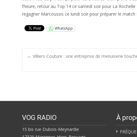
l’heure, retour au Top 14 ce samedi soir pour La Rochell
regagner Marcoussis ce lundi soir pour préparer le match 
WhatsApp
Post
←
Villiers-Couture : une entreprise de menuiserie touch
navigation
VOG RADIO
À prop
15 bis rue Dubois-Meynardie
FRÉQUE
17320 Marennes-Hiers-Brouage