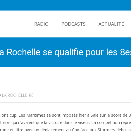
Skip
to
RADIO
PODCASTS
ACTUALITÉ
content
Rochelle se qualifie pour les 8e
LA ROCHELLE-RÉ
pions cup. Les Maritimes se sont imposés hier à Sale sur le score de 3
 noir qui n’avaient que la victoire dans le viseur. La compétition repr
ope en titre avec un déplacement au Cap face aux Stormers début av