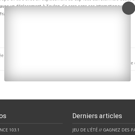
e avec un déplacement à Toulon. Ce sera sans ses internationaux ame
France-Irlande du tournoi des Six Nations.
ée par un incendie
La Tremblade : un don de 10.000 euros à la Ligue contre le
os
Derniers articles
NCE 103.1
JEU DE L’ÉTÉ // GAGNEZ DES P