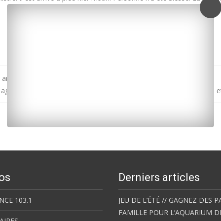
 arbre
agriculteurs à Saintes : la circulation a repris sur les autoroutes A10
os
Derniers articles
NCE 103.1
JEU DE L’ÉTÉ // GAGNEZ DES P
FAMILLE POUR L’AQUARIUM D
AIRES