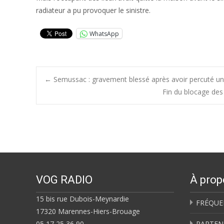
radiateur a pu provoquer le sinistre.
WhatsApp
Post
←
Semussac : gravement blessé après avoir percuté un
Fin du blocage des 
navigation
VOG RADIO
À prop
15 bis rue Dubois-Meynardie
FRÉQUE
17320 Marennes-Hiers-Brouage
05 17 25 36 90
PARTEN