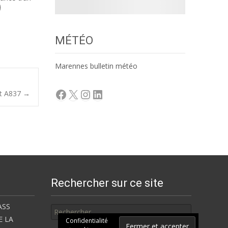
MÉTÉO
Marennes bulletin météo
Facebook
X
Instagram
LinkedIn
 et A837
→
Rechercher sur ce site
Rechercher
ASS
E LA
Confidentialité