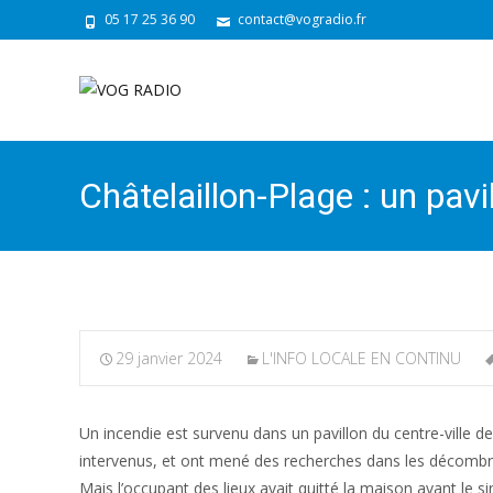
05 17 25 36 90
contact@vogradio.fr
Châtelaillon-Plage : un pavi
29 janvier 2024
L'INFO LOCALE EN CONTINU
Un incendie est survenu dans un pavillon du centre-ville d
intervenus, et ont mené des recherches dans les décombres
Mais l’occupant des lieux avait quitté la maison avant le sin