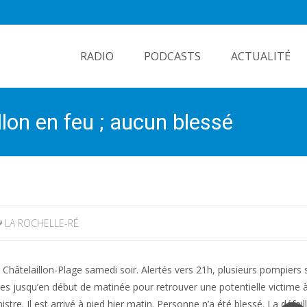
Skip
to
RADIO
PODCASTS
ACTUALITÉ
content
llon en feu ; aucun blessé
LA ROCHELLE-RÉ
e Châtelaillon-Plage samedi soir. Alertés vers 21h, plusieurs pompiers 
 jusqu’en début de matinée pour retrouver une potentielle victime à l
istre. Il est arrivé à pied hier matin. Personne n’a été blessé. La défail