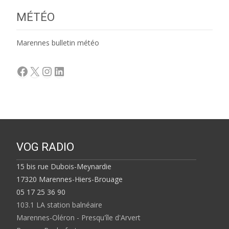
MÉTÉO
Marennes bulletin météo
Facebook
X
Instagram
LinkedIn
VOG RADIO
15 bis rue Dubois-Meynardie
17320 Marennes-Hiers-Brouage
05 17 25 36 90
103.1 LA station balnéaire
Marennes-Oléron - Presqu'île d'Arvert