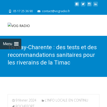
05 17 25 36 90
contact@vogradio.fr
Skip
to
cont
Menu
Tonnay-Charente : des tests et des
recommandations sanitaires pour
les riverains de la Timac
9 février 2024
L'INFO LOCALE EN CONTINU
ROCHEFORT