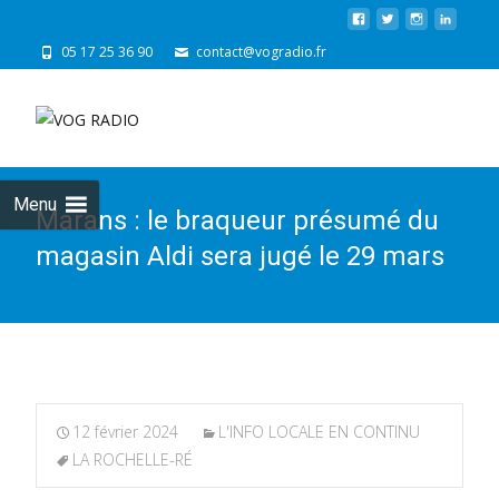
05 17 25 36 90
contact@vogradio.fr
Skip
to
cont
Menu
Marans : le braqueur présumé du
magasin Aldi sera jugé le 29 mars
12 février 2024
L'INFO LOCALE EN CONTINU
LA ROCHELLE-RÉ