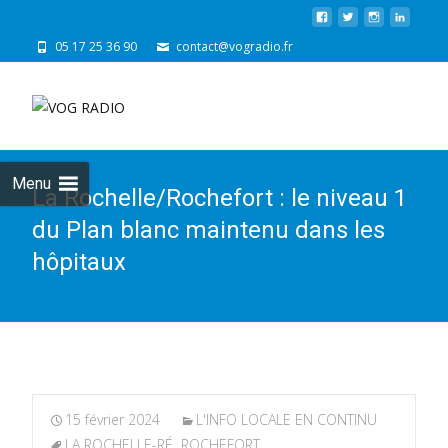
05 17 25 36 90
contact@vogradio.fr
Skip
to
cont
Menu
La Rochelle/Rochefort : le niveau 1
du Plan blanc maintenu dans les
hôpitaux
15 février 2024
L'INFO LOCALE EN CONTINU
LA ROCHELLE-RÉ
,
ROCHEFORT