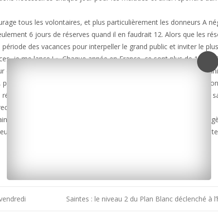
age tous les volontaires, et plus particulièrement les donneurs A nég
eulement 6 jours de réserves quand il en faudrait 12. Alors que les ré
 période des vacances pour interpeller le grand public et inviter le plu
s, je me lance ! ». Chaque année en France, ce sont plus de 170 0
r des raisons d’âge limite ou pour toute autre contre-indication définit
pour 1 donneur qui sort des fichiers de l’EFS, il faut recruter 1 perso
réguliers que les plus anciens. Rappelons également que le don de s
Le recrutement de nouveaux donneurs est donc indispensable.
ine en Charente-Maritime : ce matin à Saujon, cet après-midi à Surgè
jeudi après-midi à Puilboreau, et vendredi à la Maison du don à Sainte
 vendredi
Saintes : le niveau 2 du Plan Blanc déclenché à l