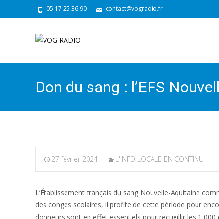
05 17 25 36 90
contact@vogradio.fr
Don du sang : l’EFS Nouvel
27 février 2024
L'INFO LOCALE EN CONTINU
L’Établissement français du sang Nouvelle-Aquitaine comm
des congés scolaires, il profite de cette période pour enc
donneurs sont en effet essentiels pour recueillir les 1 00