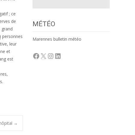
atif ; ce
serves de
MÉTÉO
s grand
00 personnes
Marennes bulletin météo
ive, leur
nne et
Facebook
X
Instagram
LinkedIn
ang est
res,
s.
’hôpital
→