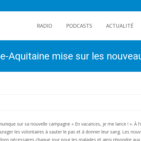
Skip
to
RADIO
PODCASTS
ACTUALITÉ
content
le-Aquitaine mise sur les nouve
unique sur sa nouvelle campagne « En vacances, je me lance ! ». À l
ourager les volontaires à sauter le pas et à donner leur sang. Les nou
0 dons nécessaires chaque jour pour les malades et ainsi répondre aux