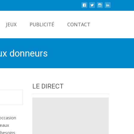
Rechercher
JEUX
PUBLICITÉ
CONTACT
aux donneurs
LE DIRECT
’occasion
veaux
 besoins