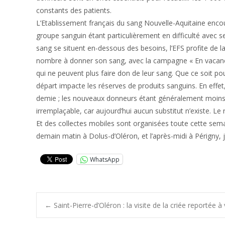
constants des patients.
L’Etablissement français du sang Nouvelle-Aquitaine encour
groupe sanguin étant particulièrement en difficulté avec s
sang se situent en-dessous des besoins, l’EFS profite de la
nombre à donner son sang, avec la campagne « En vacance
qui ne peuvent plus faire don de leur sang. Que ce soit pou
départ impacte les réserves de produits sanguins. En effet, 
demie ; les nouveaux donneurs étant généralement moins 
irremplaçable, car aujourd’hui aucun substitut n’existe. 
Et des collectes mobiles sont organisées toute cette sema
demain matin à Dolus-d’Oléron, et l’après-midi à Périgny, 
WhatsApp
Post
←
Saint-Pierre-d’Oléron : la visite de la criée reportée à