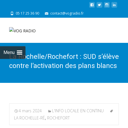
05 17 25 36 90
contact@vogradio.fr
Skip
to
cont
Menu
La Rochelle/Rochefort : SUD s’élève
contre l’activation des plans blancs
4 mars 2024
L'INFO LOCALE EN CONTINU
LA ROCHELLE-RÉ
,
ROCHEFORT