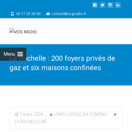
05 17 25 36 90
contact@vogradio.fr
Skip
to
cont
Menu
La Rochelle : 200 foyers privés de
gaz et six maisons confinées
7 mars 2024
L'INFO LOCALE EN CONTINU
LA ROCHELLE-RÉ