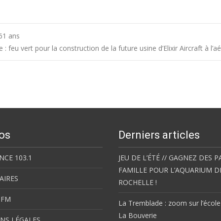
 61 ans
 : feu vert pour la construction de la future usine d’Elixir Aircraft à l’
os
Derniers articles
NCE 103.1
JEU DE L’ÉTÉ // GAGNEZ DES P
FAMILLE POUR L’AQUARIUM D
AIRES
ROCHELLE !
 FM
La Tremblade : zoom sur l’école
La Bouverie
NS LÉGALES