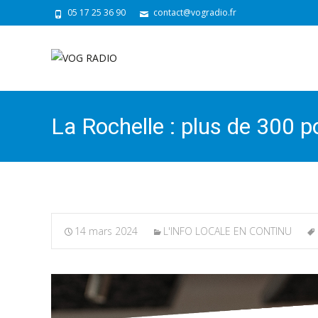
05 17 25 36 90
contact@vogradio.fr
La Rochelle : plus de 300 
14 mars 2024
L'INFO LOCALE EN CONTINU