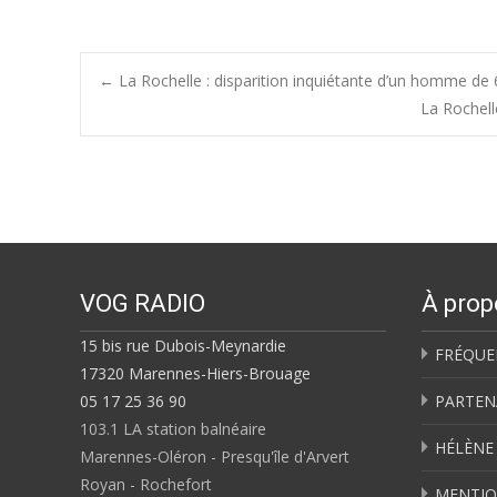
Post
←
La Rochelle : disparition inquiétante d’un homme de
La Rochelle
navigation
VOG RADIO
À prop
15 bis rue Dubois-Meynardie
FRÉQUE
17320 Marennes-Hiers-Brouage
05 17 25 36 90
PARTEN
103.1 LA station balnéaire
HÉLÈNE
Marennes-Oléron - Presqu'île d'Arvert
Royan - Rochefort
MENTIO