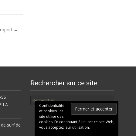
aéroport
→
Rechercher sur ce site
Rechercher
ASS
E LA
Confidentialité
et cookies : ce
site utilise des
cookies. En continuant à utiliser ce site Web,
 de surf de
vous acceptez leur utilisation.