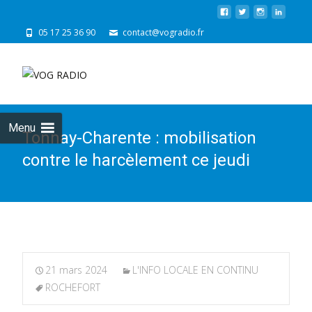
05 17 25 36 90
contact@vogradio.fr
Skip
to
cont
Menu
Tonnay-Charente : mobilisation
contre le harcèlement ce jeudi
21 mars 2024
L'INFO LOCALE EN CONTINU
ROCHEFORT