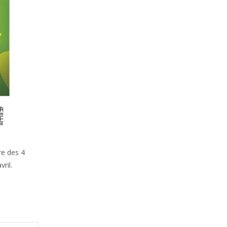
re des 4
ril.