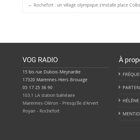
Post
←
Rochefort : un village olympique s’installe place Colb
navigation
VOG RADIO
À prop
15 bis rue Dubois-Meynardie
FRÉQUE
17320 Marennes-Hiers-Brouage
05 17 25 36 90
PARTEN
103.1 LA station balnéaire
HÉLÈNE
Marennes-Oléron - Presqu'île d'Arvert
Royan - Rochefort
MENTIO