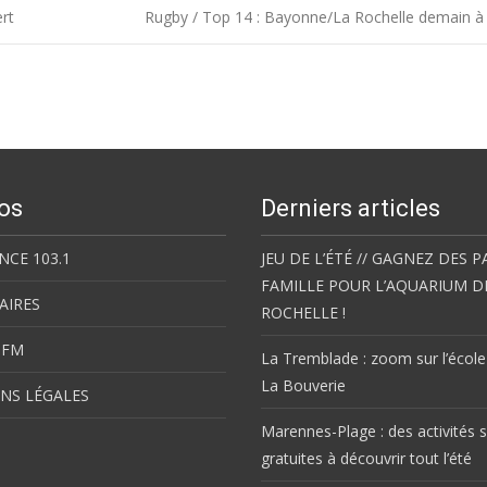
ert
Rugby / Top 14 : Bayonne/La Rochelle demain 
os
Derniers articles
NCE 103.1
JEU DE L’ÉTÉ // GAGNEZ DES P
FAMILLE POUR L’AQUARIUM D
AIRES
ROCHELLE !
 FM
La Tremblade : zoom sur l’école
La Bouverie
NS LÉGALES
Marennes-Plage : des activités s
gratuites à découvrir tout l’été