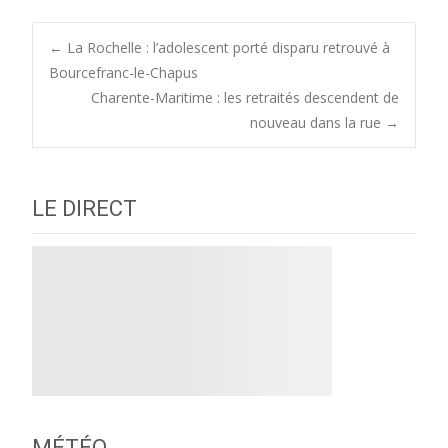
Post
←
La Rochelle : l’adolescent porté disparu retrouvé à
Bourcefranc-le-Chapus
Charente-Maritime : les retraités descendent de
navigation
nouveau dans la rue
→
LE DIRECT
MÉTÉO