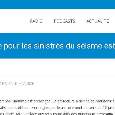
Skip
to
RADIO
PODCASTS
ACTUALITÉ
content
e pour les sinistrés du séisme es
CHARENTE-MARITIME
harente-Maritime est prolongée. La préfecture a décidé de maintenir 
itations ont été endommagées par le tremblement de terre du 16 juin 
abriel Attal, et face aux retours positifs des principaux intéressés, l