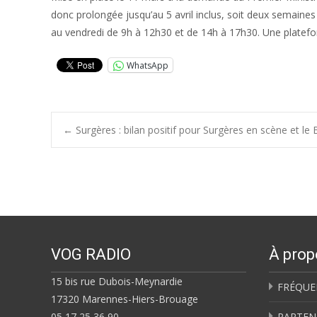
donc prolongée jusqu’au 5 avril inclus, soit deux semaine
au vendredi de 9h à 12h30 et de 14h à 17h30. Une platefor
WhatsApp
Post
←
Surgères : bilan positif pour Surgères en scène et le B
navigation
VOG RADIO
À prop
15 bis rue Dubois-Meynardie
FRÉQUE
17320 Marennes-Hiers-Brouage
05 17 25 36 90
PARTEN