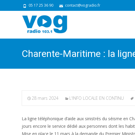
05 17 25 36 90
contact@vogradio.fr
Charente-Maritime : la lign
28 mars 2024
L'INFO LOCALE EN CONTINU
La ligne téléphonique d’aide aux sinistrés du séisme en C
jours encore le service dédié aux personnes dont les hab
Mise en place le 11 mars à la demande du Premier Ministre G