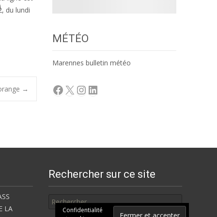
, du lundi
MÉTÉO
Marennes bulletin météo
Facebook
X
Instagram
LinkedIn
 orange
→
Rechercher sur ce site
Rechercher
ASS
E LA
Confidentialité