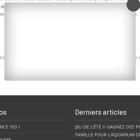
s de plus. Les personnes concernées peuvent appeler le 05 46 27 43 02
me numérique est également accessible sur le site de la préfecture.
rass festival
Tempête Nelson : la Charente-Maritime en vigilance
os
Derniers articles
NCE 103.1
JEU DE L’ÉTÉ // GAGNEZ DES P
FAMILLE POUR L’AQUARIUM D
AIRES