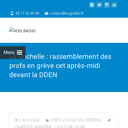
05 17 25 36 90
contact@vogradio.fr
Skip
to
cont
Menu
La Rochelle : rassemblement des
profs en grève cet après-midi
devant la DDEN
2 avril 2024
L'INFO LOCALE EN CONTINU
CHARENTE-MARITIME
,
LA ROCHELLE-RÉ