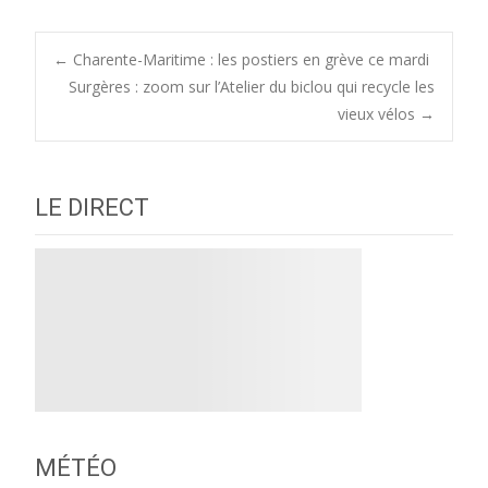
Post
←
Charente-Maritime : les postiers en grève ce mardi
Surgères : zoom sur l’Atelier du biclou qui recycle les
vieux vélos
→
navigation
LE DIRECT
MÉTÉO