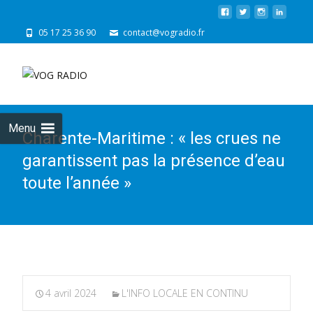
05 17 25 36 90
contact@vogradio.fr
Skip
to
cont
Menu
Charente-Maritime : « les crues ne
garantissent pas la présence d’eau
toute l’année »
4 avril 2024
L'INFO LOCALE EN CONTINU