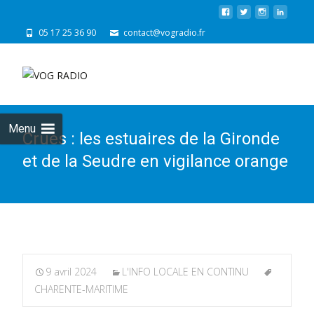
05 17 25 36 90
contact@vogradio.fr
Skip
to
cont
Menu
Crues : les estuaires de la Gironde
et de la Seudre en vigilance orange
9 avril 2024
L'INFO LOCALE EN CONTINU
CHARENTE-MARITIME