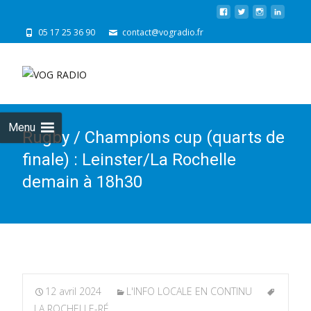
05 17 25 36 90
contact@vogradio.fr
Skip
to
cont
Menu
Rugby / Champions cup (quarts de
finale) : Leinster/La Rochelle
demain à 18h30
12 avril 2024
L'INFO LOCALE EN CONTINU
LA ROCHELLE-RÉ