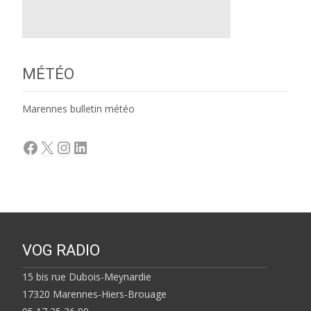
MÉTÉO
Marennes bulletin météo
Facebook
X
Instagram
LinkedIn
VOG RADIO
15 bis rue Dubois-Meynardie
17320 Marennes-Hiers-Brouage