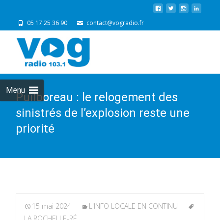
05 17 25 36 90
contact@vogradio.fr
Skip
to
cont
Menu
Puilboreau : le relogement des
sinistrés de l’explosion reste une
priorité
15 mai 2024
L'INFO LOCALE EN CONTINU
LA ROCHELLE-RÉ