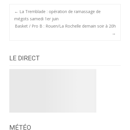
Post
←
La Tremblade : opération de ramassage de
mégots samedi 1er juin
Basket / Pro B : Rouen/La Rochelle demain soir à 20h
navigation
→
LE DIRECT
MÉTÉO