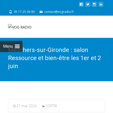
05 17 25 36 90
contact@vogradio.fr
Skip
to
cont
Menu
Meschers-sur-Gironde : salon
Ressource et bien-être les 1er et 2
juin
27 mai 2024
SORTIR