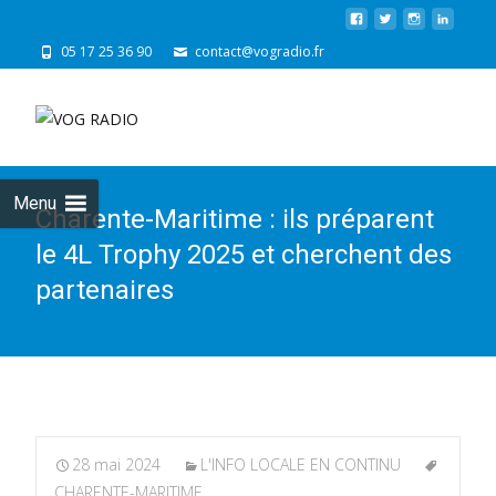
05 17 25 36 90
contact@vogradio.fr
Skip
to
cont
Menu
Charente-Maritime : ils préparent
le 4L Trophy 2025 et cherchent des
partenaires
28 mai 2024
L'INFO LOCALE EN CONTINU
CHARENTE-MARITIME