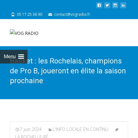
05 17 25 36 90
contact@vogradio.fr
Skip
to
cont
Menu
Basket : les Rochelais, champions
de Pro B, joueront en élite la saison
prochaine
7 juin 2024
L'INFO LOCALE EN CONTINU
LA ROCHELLE-RÉ