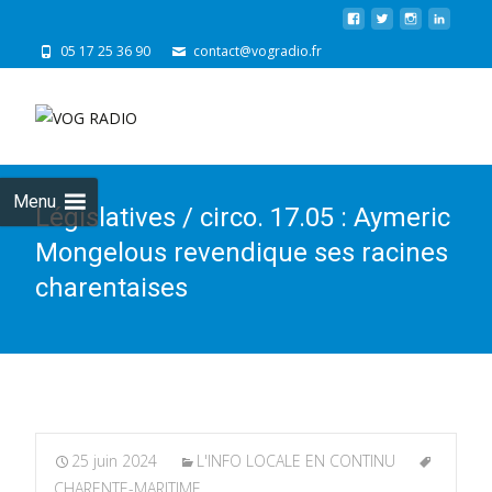
05 17 25 36 90
contact@vogradio.fr
Skip
to
cont
Menu
Législatives / circo. 17.05 : Aymeric
Mongelous revendique ses racines
charentaises
25 juin 2024
L'INFO LOCALE EN CONTINU
CHARENTE-MARITIME