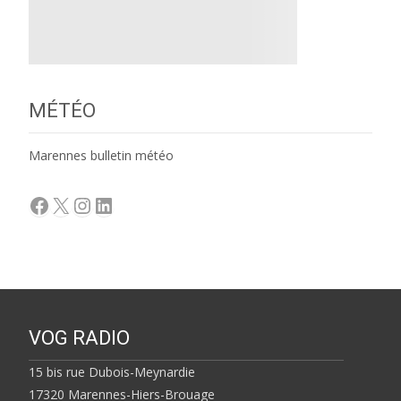
MÉTÉO
Marennes bulletin météo
Facebook
X
Instagram
LinkedIn
VOG RADIO
15 bis rue Dubois-Meynardie
17320 Marennes-Hiers-Brouage