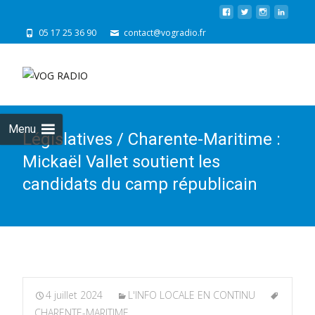
05 17 25 36 90
contact@vogradio.fr
Skip
to
cont
Menu
Législatives / Charente-Maritime :
Mickaël Vallet soutient les
candidats du camp républicain
4 juillet 2024
L'INFO LOCALE EN CONTINU
CHARENTE-MARITIME