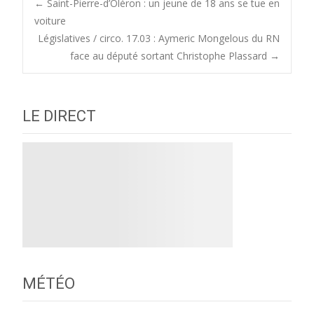
Post
←
Saint-Pierre-d’Oléron : un jeune de 18 ans se tue en
voiture
Législatives / circo. 17.03 : Aymeric Mongelous du RN
navigation
face au député sortant Christophe Plassard
→
LE DIRECT
MÉTÉO