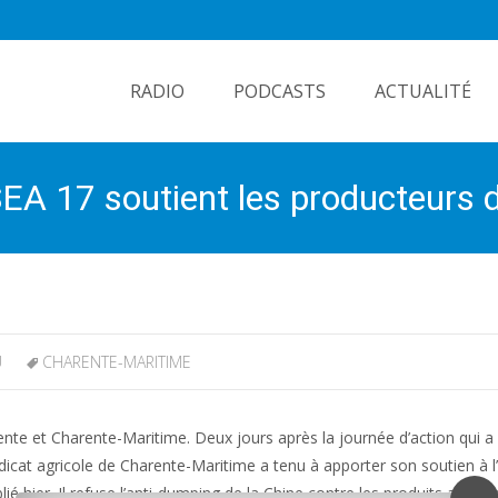
Skip
to
RADIO
PODCASTS
ACTUALITÉ
content
SEA 17 soutient les producteurs
U
CHARENTE-MARITIME
te et Charente-Maritime. Deux jours après la journée d’action qui 
yndicat agricole de Charente-Maritime a tenu à apporter son soutien à 
é hier. Il refuse l’anti-dumping de la Chine contre les produits agricol