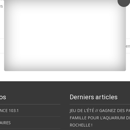
européennes sur les véhicules électriques chinois.
La Rochelle : les salariés de la Chambre d’agriculture 
os
Derniers articles
NCE 103.1
JEU DE L’ÉTÉ // GAGNEZ DES P
FAMILLE POUR L’AQUARIUM D
AIRES
ROCHELLE !