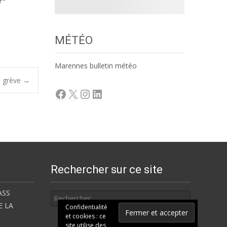
MÉTÉO
Marennes bulletin météo
en grève
→
Facebook
X
Instagram
LinkedIn
Rechercher sur ce site
Rechercher
ASS
E LA
Confidentialité
et cookies : ce
site utilise des