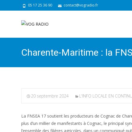
05 17 25 36 90
contact@vogradio.fr
Charente-Maritime : la FN
20 septembre 2024
L'INFO LOCALE EN CONTIN
La FNSEA 17 soutient les producteurs de Cognac de Charen
plus d’un millier de manifestants à Cognac, le principal s
l’ensemble des filières agricoles, dans un communiqué publi