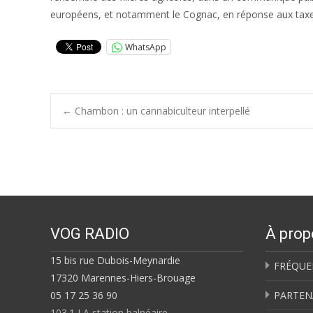
européens, et notamment le Cognac, en réponse aux taxes 
WhatsApp
Post
←
Chambon : un cannabiculteur interpellé
navigation
VOG RADIO
À prop
15 bis rue Dubois-Meynardie
FRÉQUE
17320 Marennes-Hiers-Brouage
05 17 25 36 90
PARTEN
103.1 LA station balnéaire