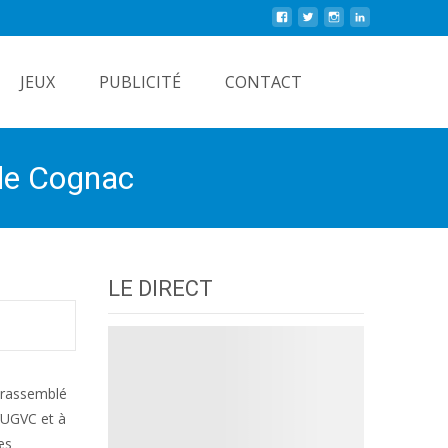
Rechercher
JEUX
PUBLICITÉ
CONTACT
 de Cognac
LE DIRECT
a rassemblé
l’UGVC et à
es