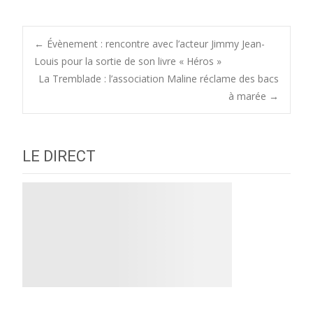
Post
←
Évènement : rencontre avec l’acteur Jimmy Jean-
Louis pour la sortie de son livre « Héros »
La Tremblade : l’association Maline réclame des bacs
navigation
à marée
→
LE DIRECT