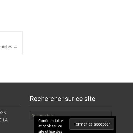
saintes
→
Rechercher sur ce site
Rechercher
ASS
E LA
Confidentialité
et cookies : ce
site utilise des