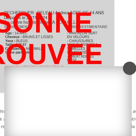
 retrouvée. C’est ce qu’a indiqué hier à la mi-journée la police qui a
e adolescente de 14 ans. Celle-ci avait quitté vendredi dernier le centr
té retrouvée dans la région parisienne. Fin des recherches donc pour la 