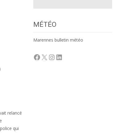
MÉTÉO
Marennes bulletin météo
Facebook
X
Instagram
LinkedIn
vait relancé
e
police qui