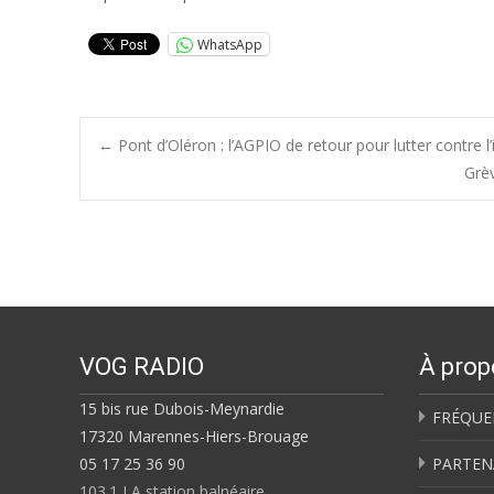
WhatsApp
Post
←
Pont d’Oléron : l’AGPIO de retour pour lutter contre l
Grèv
navigation
VOG RADIO
À prop
15 bis rue Dubois-Meynardie
FRÉQUE
17320 Marennes-Hiers-Brouage
05 17 25 36 90
PARTEN
103.1 LA station balnéaire