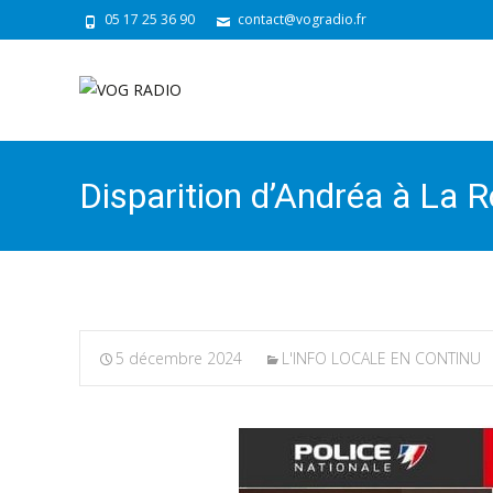
05 17 25 36 90
contact@vogradio.fr
Disparition d’Andréa à La R
5 décembre 2024
L'INFO LOCALE EN CONTINU