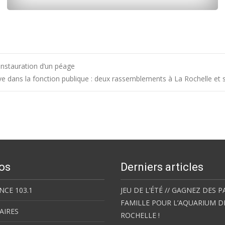
’instauration d’un péage
e dans la fonction publique : deux rassemblements à La Rochelle et 
os
Derniers articles
NCE 103.1
JEU DE L’ÉTÉ // GAGNEZ DES P
FAMILLE POUR L’AQUARIUM D
AIRES
ROCHELLE !