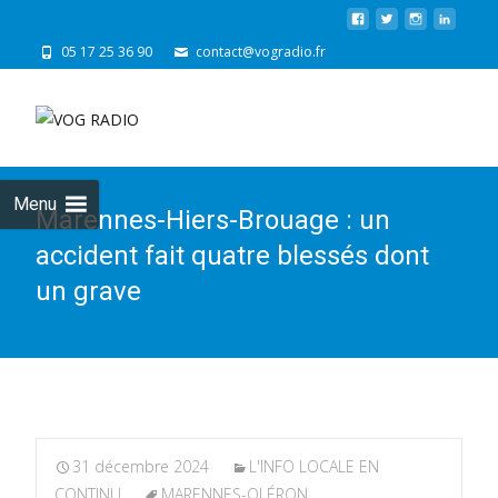
05 17 25 36 90
contact@vogradio.fr
Skip
to
cont
Menu
Marennes-Hiers-Brouage : un
accident fait quatre blessés dont
un grave
31 décembre 2024
L'INFO LOCALE EN
CONTINU
MARENNES-OLÉRON