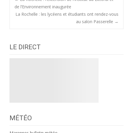
Post
de l’Environnement inaugurée
La Rochelle : les lycéens et étudiants ont rendez-vous
navigation
au salon Passerelle
→
LE DIRECT
MÉTÉO
Marennes bulletin météo