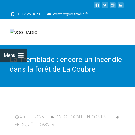
05 17 25 36 90
contact@vogradio.fr
Skip
to
cont
Menu
La Tremblade : encore un incendie
dans la forêt de La Coubre
4 juillet 2025
L'INFO LOCALE EN CONTINU
PRESQU'ÎLE D'ARVERT