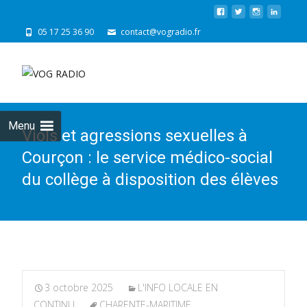
05 17 25 36 90
contact@vogradio.fr
Skip
to
cont
Menu
Viols et agressions sexuelles à
Courçon : le service médico-social
du collège à disposition des élèves
3 octobre 2025
L'INFO LOCALE EN
CONTINU
CHARENTE-MARITIME