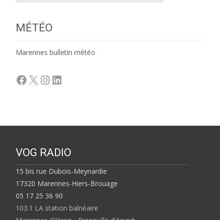
MÉTÉO
Marennes bulletin météo
Facebook
X
Instagram
LinkedIn
VOG RADIO
15 bis rue Dubois-Meynardie
17320 Marennes-Hiers-Brouage
05 17 25 36 90
103.1 LA station balnéaire