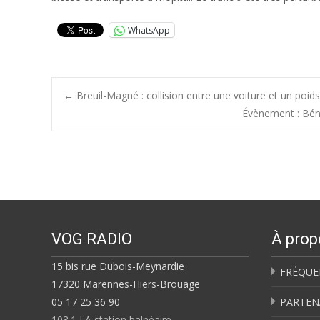
WhatsApp
Post
←
Breuil-Magné : collision entre une voiture et un poids
Évènement : Béné
navigation
VOG RADIO
À prop
15 bis rue Dubois-Meynardie
FRÉQUE
17320 Marennes-Hiers-Brouage
05 17 25 36 90
PARTEN
103.1 LA station balnéaire