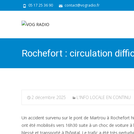
05 17 25 36 90
contact@vogradio.fr
Rochefort : circulation diff
2 décembre 2025
L'INFO LOCALE EN CONTINU
Un accident survenu sur le pont de Martrou à Rochefort hi
ont été mobilisés vers 16h30 suite à un choc de voiture à
blessé et transporté à l’hôpital. Le trafic a été très pertur