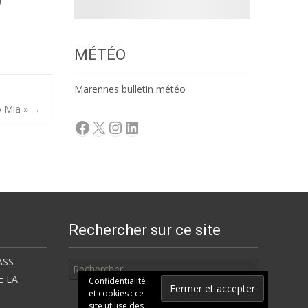
MÉTÉO
Marennes bulletin météo
o Mia »
→
Facebook
X
Instagram
LinkedIn
Rechercher sur ce site
Rechercher
ASS
E LA
Confidentialité
et cookies : ce
site utilise des