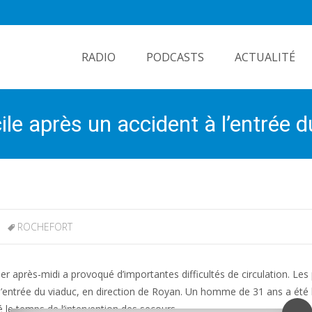
Skip
to
RADIO
PODCASTS
ACTUALITÉ
content
icile après un accident à l’entrée
ROCHEFORT
er après-midi a provoqué d’importantes difficultés de circulation. Le
 l’entrée du viaduc, en direction de Royan. Un homme de 31 ans a ét
bé le temps de l’intervention des secours.