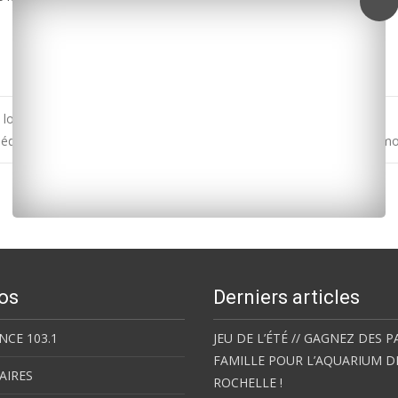
 lourd
dicte Voile et Béatrice de La Boulaye présentent leur livre « Mamm
os
Derniers articles
NCE 103.1
JEU DE L’ÉTÉ // GAGNEZ DES P
FAMILLE POUR L’AQUARIUM D
AIRES
ROCHELLE !