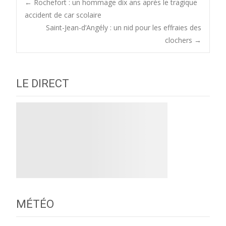
Post
←
Rochefort : un hommage dix ans après le tragique
accident de car scolaire
Saint-Jean-d’Angély : un nid pour les effraies des
navigation
clochers
→
LE DIRECT
MÉTÉO