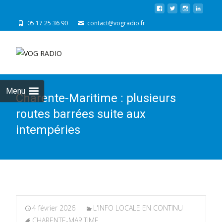
05 17 25 36 90
contact@vogradio.fr
Skip
to
cont
Menu
Charente-Maritime : plusieurs
routes barrées suite aux
intempéries
4 février 2026
L'INFO LOCALE EN CONTINU
CHARENTE-MARITIME