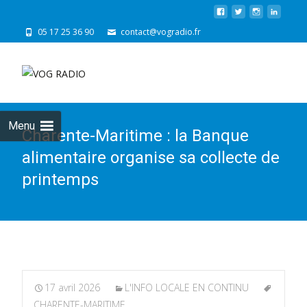
05 17 25 36 90
contact@vogradio.fr
Skip
to
cont
Menu
Charente-Maritime : la Banque
alimentaire organise sa collecte de
printemps
17 avril 2026
L'INFO LOCALE EN CONTINU
CHARENTE-MARITIME