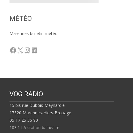
MÉTÉO
Marennes bulletin météo
Facebook
X
Instagram
LinkedIn
VOG RADIO
15 bis rue Dubois-Meynardie
17320 Marennes-Hiers-Brouage
05 17 25 36 90
103.1 LA station balnéaire