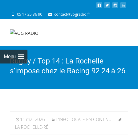
05 17 25 36 90
contact@vogradio.fr
Skip
to
cont
Menu
Rugby / Top 14 : La Rochelle
s’impose chez le Racing 92 24 à 26
11 mai 2026
L'INFO LOCALE EN CONTINU
LA ROCHELLE-RÉ